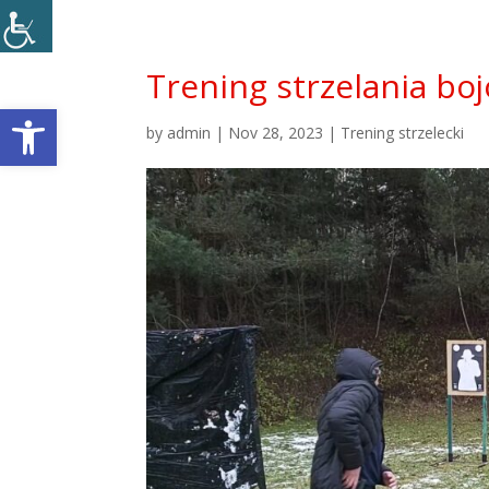
Trening strzelania bo
Open toolbar
by
admin
|
Nov 28, 2023
|
Trening strzelecki