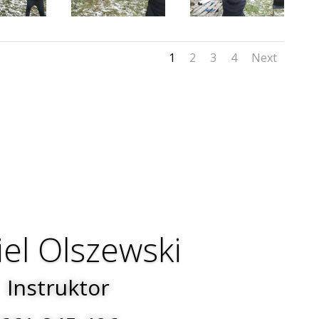
1
2
3
4
Next
el Olszewski
Instruktor