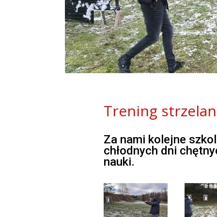
Trening strzela
Za nami kolejne szko
chłodnych dni chętnyc
nauki.